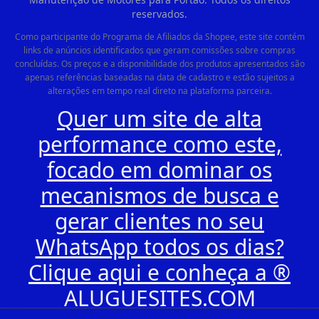
reservados.
Como participante do Programa de Afiliados da Shopee, este site contém
links de anúncios identificados que geram comissões sobre compras
concluídas. Os preços e a disponibilidade dos produtos apresentados são
apenas referências baseadas na data de cadastro e estão sujeitos a
alterações em tempo real direto na plataforma parceira.
Quer um site de alta
performance como este,
focado em dominar os
mecanismos de busca e
gerar clientes no seu
WhatsApp todos os dias?
Clique aqui e conheça a ®
ALUGUESITES.COM