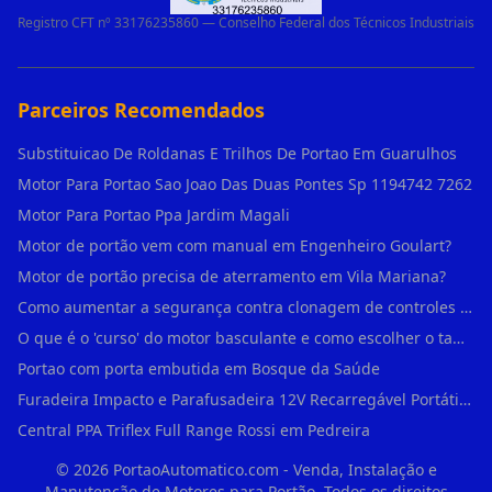
Registro CFT nº 33176235860 — Conselho Federal dos Técnicos Industriais
Parceiros Recomendados
Substituicao De Roldanas E Trilhos De Portao Em Guarulhos
Motor Para Portao Sao Joao Das Duas Pontes Sp 1194742 7262
Motor Para Portao Ppa Jardim Magali
Motor de portão vem com manual em Engenheiro Goulart?
Motor de portão precisa de aterramento em Vila Mariana?
Como aumentar a segurança contra clonagem de controles de portão em São Rafael?
O que é o 'curso' do motor basculante e como escolher o tamanho certo (1,4m, 1,5m, 2,0m) em Engenheiro Goulart?
Portao com porta embutida em Bosque da Saúde
Furadeira Impacto e Parafusadeira 12V Recarregável Portátil Sem Fio Mandril 3/8 em Brás
Central PPA Triflex Full Range Rossi em Pedreira
©
2026
PortaoAutomatico.com - Venda, Instalação e
Manutenção de Motores para Portão. Todos os direitos