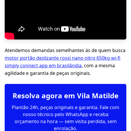
Atendemos demandas semelhantes às de quem busca
motor portão deslizante rossi nano nitro 650kg wi-fi
simply connect app em brasilândia
, com a mesma
agilidade e garantia de peças originais.
Resolva agora em Vila Matilde
Plantão 24h, peças originais e garantia. Fale com
nosso técnico pelo WhatsApp e receba
orçamento na hora — sem visita perdida, sem
enrolação.