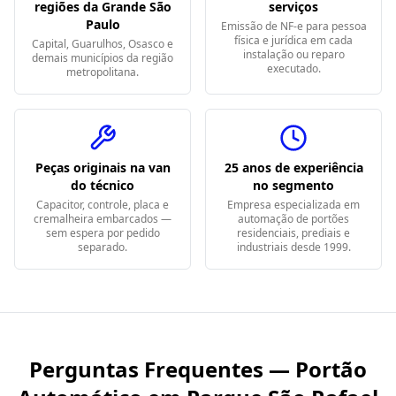
regiões da Grande São
serviços
Paulo
Emissão de NF-e para pessoa
física e jurídica em cada
Capital, Guarulhos, Osasco e
instalação ou reparo
demais municípios da região
executado.
metropolitana.
Peças originais na van
25 anos de experiência
do técnico
no segmento
Capacitor, controle, placa e
Empresa especializada em
cremalheira embarcados —
automação de portões
sem espera por pedido
residenciais, prediais e
separado.
industriais desde 1999.
Perguntas Frequentes — Portão