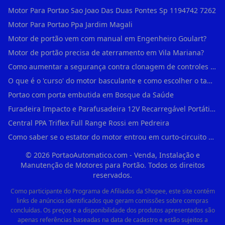
Motor Para Portao Sao Joao Das Duas Pontes Sp 1194742 7262
Motor Para Portao Ppa Jardim Magali
Motor de portão vem com manual em Engenheiro Goulart?
Motor de portão precisa de aterramento em Vila Mariana?
Como aumentar a segurança contra clonagem de controles de portão em São Rafael?
O que é o 'curso' do motor basculante e como escolher o tamanho certo (1,4m, 1,5m, 2,0m) em Engenheiro Goulart?
Portao com porta embutida em Bosque da Saúde
Furadeira Impacto e Parafusadeira 12V Recarregável Portátil Sem Fio Mandril 3/8 em Brás
Central PPA Triflex Full Range Rossi em Pedreira
Como saber se o estator do motor entrou em curto-circuito em Alto de Pinheiros?
©
2026
PortaoAutomatico.com - Venda, Instalação e
Manutenção de Motores para Portão. Todos os direitos
reservados.
Como participante do Programa de Afiliados da Shopee, este site contém
links de anúncios identificados que geram comissões sobre compras
concluídas. Os preços e a disponibilidade dos produtos apresentados são
apenas referências baseadas na data de cadastro e estão sujeitos a