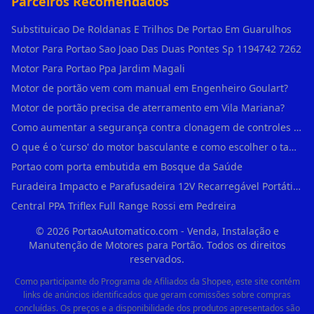
Parceiros Recomendados
Substituicao De Roldanas E Trilhos De Portao Em Guarulhos
Motor Para Portao Sao Joao Das Duas Pontes Sp 1194742 7262
Motor Para Portao Ppa Jardim Magali
Motor de portão vem com manual em Engenheiro Goulart?
Motor de portão precisa de aterramento em Vila Mariana?
Como aumentar a segurança contra clonagem de controles de portão em São Rafael?
O que é o 'curso' do motor basculante e como escolher o tamanho certo (1,4m, 1,5m, 2,0m) em Engenheiro Goulart?
Portao com porta embutida em Bosque da Saúde
Furadeira Impacto e Parafusadeira 12V Recarregável Portátil Sem Fio Mandril 3/8 em Brás
Central PPA Triflex Full Range Rossi em Pedreira
©
2026
PortaoAutomatico.com - Venda, Instalação e
Manutenção de Motores para Portão. Todos os direitos
reservados.
Como participante do Programa de Afiliados da Shopee, este site contém
links de anúncios identificados que geram comissões sobre compras
concluídas. Os preços e a disponibilidade dos produtos apresentados são