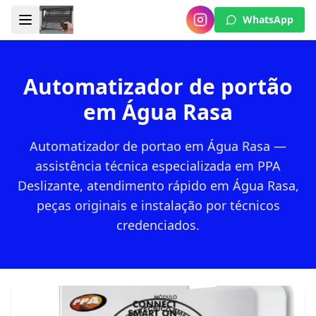
WhatsApp
Automatizador de portão
em Água Rasa
Automatizador de portao em Água Rasa —
assistência técnica especializada em PPA
Deslizante, atendimento rápido em Água Rasa,
peças originais e instalação por técnicos
credenciados.