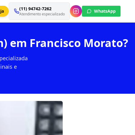
(11) 94742-7262
ja
WhatsApp
Atendimento especializado
m) em Francisco Morato?
pecializada
inais e