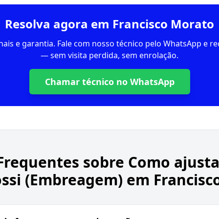
Resolva agora em Francisco Morato
inais e garantia. Fale com nosso técnico pelo WhatsApp e 
— sem visita perdida, sem enrolação.
Chamar técnico no WhatsApp
Frequentes sobre
Como ajusta
ssi (Embreagem) em Francisc