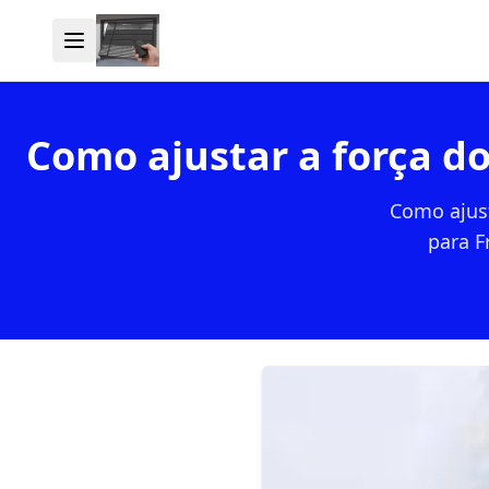
Como ajustar a força d
Como ajust
para F