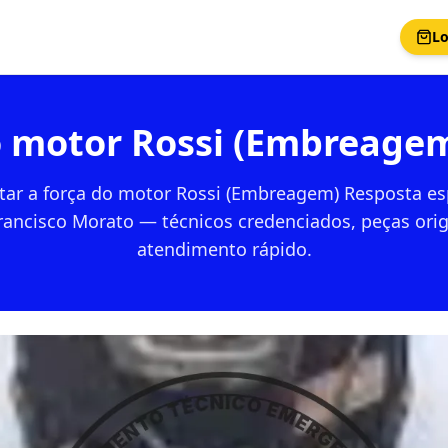
Lo
o motor Rossi (Embreage
ar a força do motor Rossi (Embreagem) Resposta es
rancisco Morato — técnicos credenciados, peças orig
atendimento rápido.