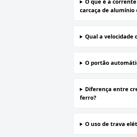
O que é a corrent
carcaça de alumínio
Qual a velocidade 
O portão automátic
Diferença entre cr
ferro?
O uso de trava elé