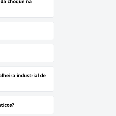
 dá choque na
lheira industrial de
ticos?