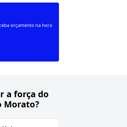
receba orçamento na hora
r a força do
o Morato?