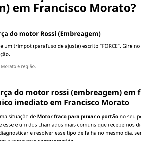
) em Francisco Morato?
orça do motor Rossi (Embreagem)
ste um trimpot (parafuso de ajuste) escrito "FORCE". Gire no
ação.
Morato e região.
orça do motor rossi (embreagem) em f
ico imediato em Francisco Morato
uma situação de
Motor fraco para puxar o portão
no seu p
ue esse é um dos chamados mais comuns que recebemos di
diagnosticar e resolver esse tipo de falha no mesmo dia, se
om a segurança comprometida.