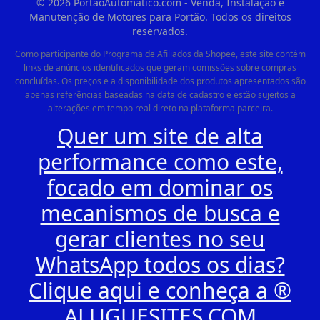
©
2026
PortaoAutomatico.com - Venda, Instalação e
Manutenção de Motores para Portão. Todos os direitos
reservados.
Como participante do Programa de Afiliados da Shopee, este site contém
links de anúncios identificados que geram comissões sobre compras
concluídas. Os preços e a disponibilidade dos produtos apresentados são
apenas referências baseadas na data de cadastro e estão sujeitos a
alterações em tempo real direto na plataforma parceira.
Quer um site de alta
performance como este,
focado em dominar os
mecanismos de busca e
gerar clientes no seu
WhatsApp todos os dias?
Clique aqui e conheça a ®
ALUGUESITES.COM