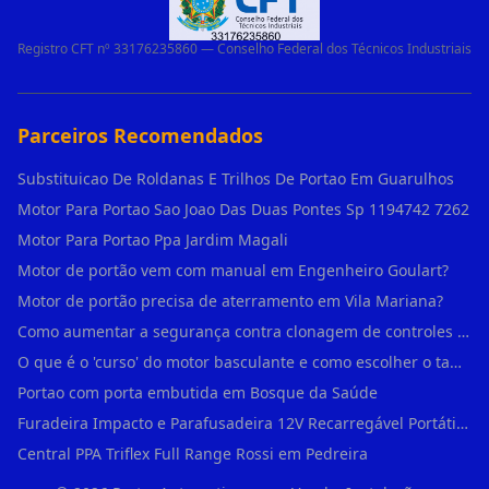
Registro CFT nº 33176235860 — Conselho Federal dos Técnicos Industriais
Parceiros Recomendados
Substituicao De Roldanas E Trilhos De Portao Em Guarulhos
Motor Para Portao Sao Joao Das Duas Pontes Sp 1194742 7262
Motor Para Portao Ppa Jardim Magali
Motor de portão vem com manual em Engenheiro Goulart?
Motor de portão precisa de aterramento em Vila Mariana?
Como aumentar a segurança contra clonagem de controles de portão em São Rafael?
O que é o 'curso' do motor basculante e como escolher o tamanho certo (1,4m, 1,5m, 2,0m) em Engenheiro Goulart?
Portao com porta embutida em Bosque da Saúde
Furadeira Impacto e Parafusadeira 12V Recarregável Portátil Sem Fio Mandril 3/8 em Brás
Central PPA Triflex Full Range Rossi em Pedreira