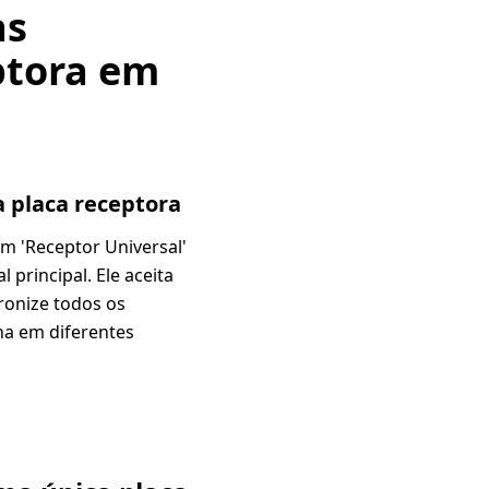
as
ptora em
 placa receptora
um 'Receptor Universal'
 principal. Ele aceita
ronize todos os
ha em diferentes