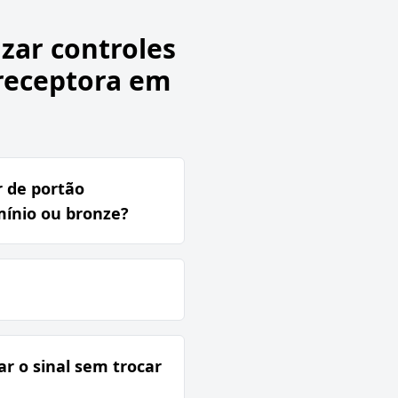
zar controles
receptora em
 de portão
ínio ou bronze?
r o sinal sem trocar