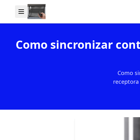
Como sincronizar cont
Como sin
receptora