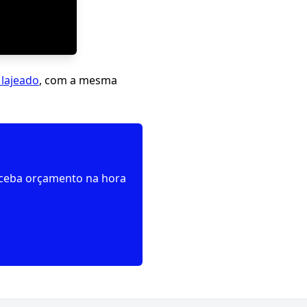
lajeado
, com a mesma
receba orçamento na hora