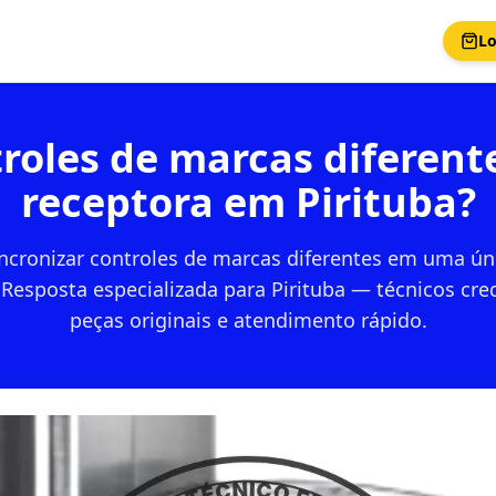
Lo
roles de marcas diferen
receptora em Pirituba?
cronizar controles de marcas diferentes em uma ún
 Resposta especializada para Pirituba — técnicos cre
peças originais e atendimento rápido.