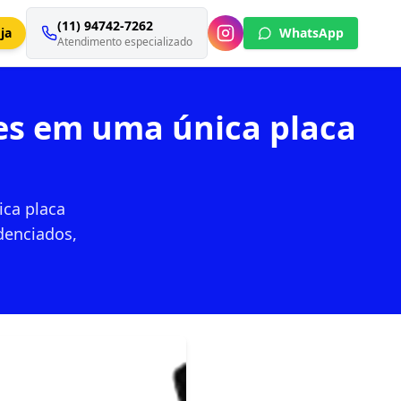
(11) 94742-7262
ja
WhatsApp
Atendimento especializado
tes em uma única placa
ica placa
denciados,