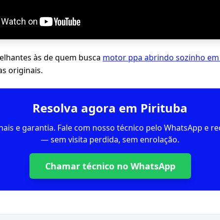
lhantes às de quem busca
motor ppa abrindo sozinho em 
s originais.
Resolva agora em Pirituba
inais e garantia. Fale com nosso técnico pelo WhatsApp e 
— sem visita perdida, sem enrolação.
Chamar técnico no WhatsApp