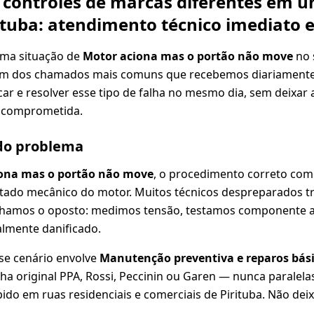
 controles de marcas diferentes em u
ituba: atendimento técnico imediato 
uma situação de
Motor aciona mas o portão não move
no 
é um dos chamados mais comuns que recebemos diariamente.
car e resolver esse tipo de falha no mesmo dia, sem deixar
 comprometida.
 do problema
ona mas o portão não move
, o procedimento correto com
estado mecânico do motor. Muitos técnicos despreparados 
lhamos o oposto: medimos tensão, testamos componente 
almente danificado.
se cenário envolve
Manutenção preventiva e reparos bási
ha original PPA, Rossi, Peccinin ou Garen — nunca paralel
ido em ruas residenciais e comerciais de Pirituba. Não dei