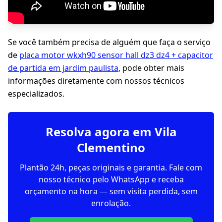
Se você também precisa de alguém que faça o serviço
de
placa motor wkxh90 sensor hall dz3 dz4 + capacitor
de partida em jardim paulista
, pode obter mais
informações diretamente com nossos técnicos
especializados.
Resolva agora em Vila
Clementino
Plantão 24h, peças originais e garantia. Fale com
nosso técnico pelo WhatsApp e receba
orçamento na hora — sem visita perdida, sem
enrolação.