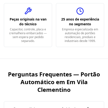
Peças originais na van
25 anos de experiência
do técnico
no segmento
Capacitor, controle, placa e
Empresa especializada em
cremalheira embarcados —
automação de portões
sem espera por pedido
residenciais, prediais e
separado.
industriais desde 1999.
Perguntas Frequentes — Portão
Automático em
Em Vila
Clementino