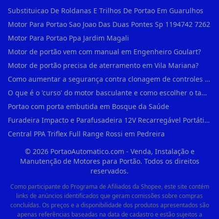
Substituicao De Roldanas E Trilhos De Portao Em Guarulhos
Motor Para Portao Sao Joao Das Duas Pontes Sp 1194742 7262
Motor Para Portao Ppa Jardim Magali
Motor de portão vem com manual em Engenheiro Goulart?
Motor de portão precisa de aterramento em Vila Mariana?
Como aumentar a segurança contra clonagem de controles de portão em São Rafael?
O que é o 'curso' do motor basculante e como escolher o tamanho certo (1,4m, 1,5m, 2,0m) em Engenheiro Goulart?
Portao com porta embutida em Bosque da Saúde
Furadeira Impacto e Parafusadeira 12V Recarregável Portátil Sem Fio Mandril 3/8 em Brás
Central PPA Triflex Full Range Rossi em Pedreira
©
2026
PortaoAutomatico.com - Venda, Instalação e
Manutenção de Motores para Portão. Todos os direitos
reservados.
Como participante do Programa de Afiliados da Shopee, este site contém
links de anúncios identificados que geram comissões sobre compras
concluídas. Os preços e a disponibilidade dos produtos apresentados são
apenas referências baseadas na data de cadastro e estão sujeitos a