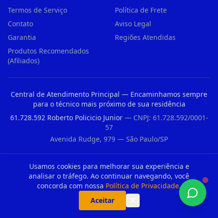
Termos de Serviço
Política de Frete
Contato
Aviso Legal
Garantia
Regiões Atendidas
Produtos Recomendados
(Afiliados)
Central de Atendimento Principal — Encaminhamos sempre
para o técnico mais próximo de sua residência
61.728.592 Roberto Policicio Junior
— CNPJ: 61.728.592/0001-
57
Avenida Rudge, 979 — São Paulo/SP
Usamos cookies para melhorar sua experiência e
analisar o tráfego. Ao continuar navegando, você
concorda com nossa
Política de Privacidade
.
Registro CFT nº 33176235860 — Conselho Federal dos Técnicos Industriais
Aceitar