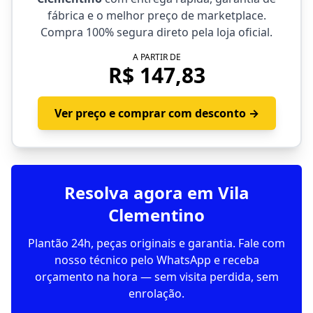
fábrica e o melhor preço de marketplace.
Compra 100% segura direto pela loja oficial.
A PARTIR DE
R$ 147,83
Ver preço e comprar com desconto →
Resolva agora em Vila
Clementino
Plantão 24h, peças originais e garantia. Fale com
nosso técnico pelo WhatsApp e receba
orçamento na hora — sem visita perdida, sem
enrolação.