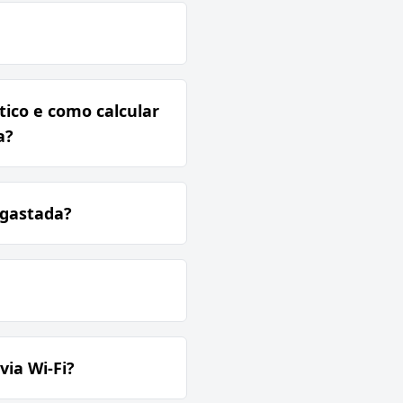
ico e como calcular
a?
sgastada?
ia Wi-Fi?