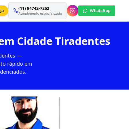
(11) 94742-7262
ja
WhatsApp
Atendimento especializado
 em Cidade Tiradentes
adentes —
nto rápido em
edenciados.