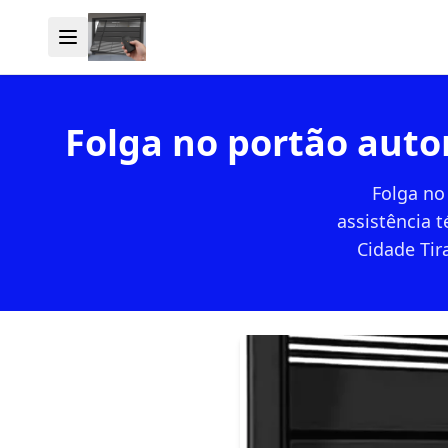
Folga no portão auto
Folga no
assistência 
Cidade Tir