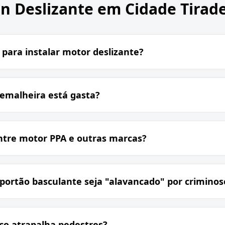
n Deslizante em Cidade Tirad
 para instalar motor deslizante?
remalheira está gasta?
ntre motor PPA e outras marcas?
portão basculante seja "alavancado" por criminos
co atrapalha pedestres?