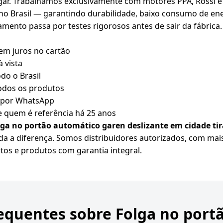
gar. Trabalhamos exclusivamente com motores PPA, Rossi e
 Brasil — garantindo durabilidade, baixo consumo de ener
nto passa por testes rigorosos antes de sair da fábrica.
em juros no cartão
 vista
do o Brasil
todos os produtos
o por WhatsApp
 quem é referência há 25 anos
lga no portão automático garen deslizante em cidade ti
oda a diferença. Somos distribuidores autorizados, com ma
eitos e produtos com garantia integral.
equentes sobre
Folga no port