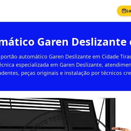
Lo
mático Garen Deslizante
 portão automático Garen Deslizante em Cidade Tir
técnica especializada em Garen Deslizante, atendime
adentes, peças originais e instalação por técnicos cr