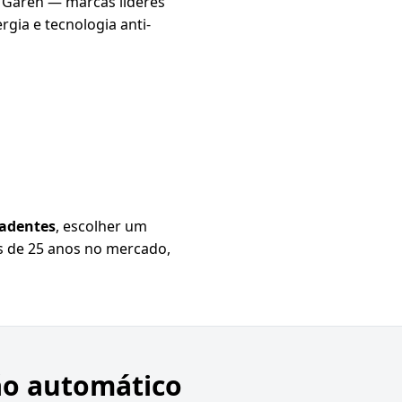
 Garen — marcas líderes
gia e tecnologia anti-
radentes
, escolher um
is de 25 anos no mercado,
ão automático