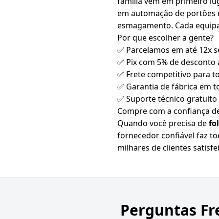
família vem em primeiro lu
em automação de portões no
esmagamento. Cada equipame
Por que escolher a gente?
✅ Parcelamos em até 12x s
✅ Pix com 5% de desconto à
✅ Frete competitivo para to
✅ Garantia de fábrica em 
✅ Suporte técnico gratuit
Compre com a confiança de
Quando você precisa de
fo
fornecedor confiável faz t
milhares de clientes satisf
Perguntas Fr