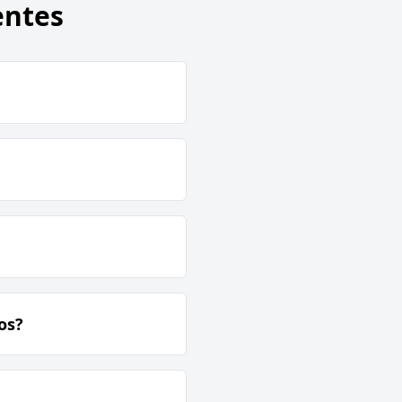
entes
os?