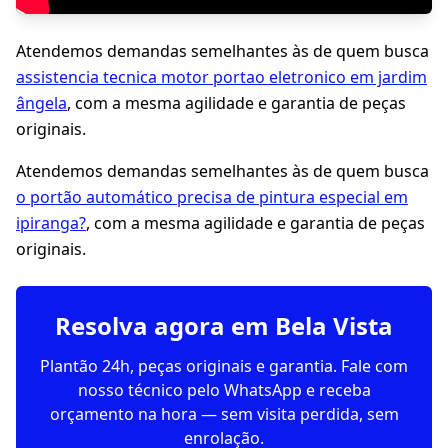
Atendemos demandas semelhantes às de quem busca
assistencia tecnica motor portao eletronico em jardim
ângela
, com a mesma agilidade e garantia de peças
originais.
Atendemos demandas semelhantes às de quem busca
o portão automático precisa de pintura especial em
ipiranga?
, com a mesma agilidade e garantia de peças
originais.
Resolva agora em Bela Vista
Plantão 24h, peças originais e garantia. Fale com
nosso técnico pelo WhatsApp e receba
orçamento na hora — sem visita perdida, sem
enrolação.