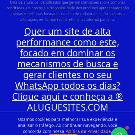
links de anúncios identificados que geram comissões sobre compras
concluídas. Os preços e a disponibilidade dos produtos apresentados são
apenas referências baseadas na data de cadastro e estão sujeitos a
alterações em tempo real direto na plataforma parceira.
Quer um site de alta
performance como este,
focado em dominar os
mecanismos de busca e
gerar clientes no seu
WhatsApp todos os dias?
Clique aqui e conheça a ®
ALUGUESITES.COM
Usamos cookies para melhorar sua experiência e
analisar o tráfego. Ao continuar navegando, você
concorda com nossa
Política de Privacidade
.