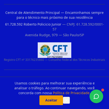
Central de Atendimento Principal — Encaminhamos sempre
para o técnico mais próximo de sua residência
61.728.592 Roberto Policicio Junior
— CNPJ: 61.728.592/0001-
57
Avenida Rudge, 979 — São Paulo/SP
Registro CFT nº 33176235860 — Conselho Federal dos Técnicos Industriais
Parceiros Recomendados
Usamos cookies para melhorar sua experiência e
analisar o tráfego. Ao continuar navegando, você
Substituicao De Roldanas E Trilhos De Portao Em Guarulhos
concorda com nossa
Política de Privacidade
.
Motor Para Portao Sao Joao Das Duas Pontes Sp 1194742 7262
Aceitar
Motor Para Portao Ppa Jardim Magali