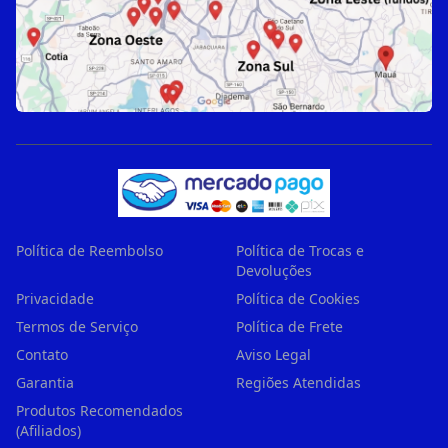
Política de Reembolso
Política de Trocas e
Devoluções
Privacidade
Política de Cookies
Termos de Serviço
Política de Frete
Contato
Aviso Legal
Garantia
Regiões Atendidas
Produtos Recomendados
(Afiliados)