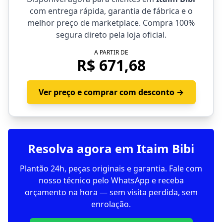
com entrega rápida, garantia de fábrica e o
melhor preço de marketplace. Compra 100%
segura direto pela loja oficial.
A PARTIR DE
R$ 671,68
Ver preço e comprar com desconto →
Resolva agora em Itaim Bibi
Plantão 24h, peças originais e garantia. Fale com
nosso técnico pelo WhatsApp e receba
orçamento na hora — sem visita perdida, sem
enrolação.