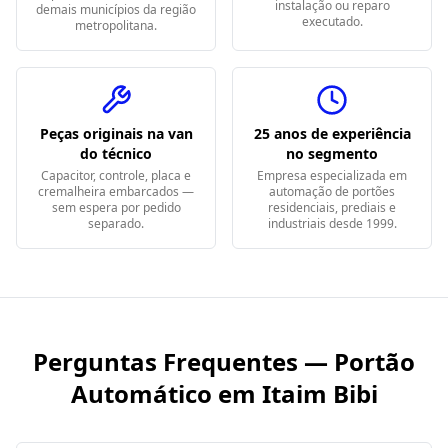
instalação ou reparo
demais municípios da região
executado.
metropolitana.
Peças originais na van
25 anos de experiência
do técnico
no segmento
Capacitor, controle, placa e
Empresa especializada em
cremalheira embarcados —
automação de portões
sem espera por pedido
residenciais, prediais e
separado.
industriais desde 1999.
Perguntas Frequentes — Portão
Automático em
Itaim Bibi