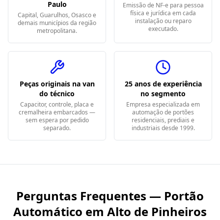
Paulo
Emissão de NF-e para pessoa
física e jurídica em cada
Capital, Guarulhos, Osasco e
instalação ou reparo
demais municípios da região
executado.
metropolitana.
Peças originais na van
25 anos de experiência
do técnico
no segmento
Capacitor, controle, placa e
Empresa especializada em
cremalheira embarcados —
automação de portões
sem espera por pedido
residenciais, prediais e
separado.
industriais desde 1999.
Perguntas Frequentes — Portão
Automático em
Alto de Pinheiros