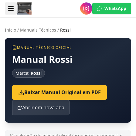
WhatsApp
Início
/
Manuais Técnicos
/
Rossi
MANUAL TÉCNICO OFICIAL
Manual Rossi
Marca:
Rossi
Baixar Manual Original em PDF
Abrir em nova aba
Visualização do manual oficial (esquemas, diagramas e