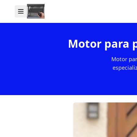
Motor para 
Motor par
especial