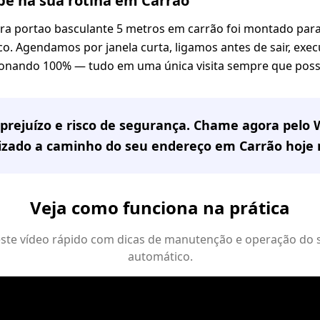
e na sua rotina em Carrão
ra portao basculante 5 metros em carrão foi montado par
co. Agendamos por janela curta, ligamos antes de sair, exe
onando 100% — tudo em uma única visita sempre que possí
prejuízo e risco de segurança. Chame agora pelo
lizado a caminho do seu endereço em
Carrão
hoje
Veja como funciona na prática
 este vídeo rápido com dicas de manutenção e operação do 
automático.