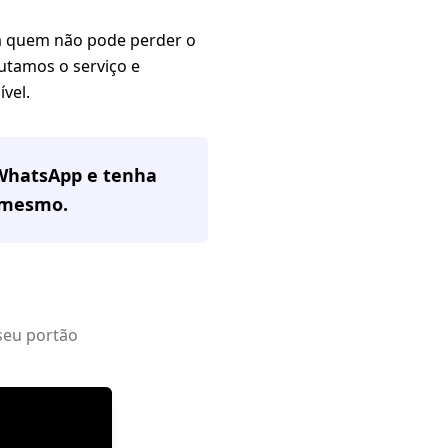
a quem não pode perder o
cutamos o serviço e
vel.
 WhatsApp e tenha
 mesmo.
seu portão