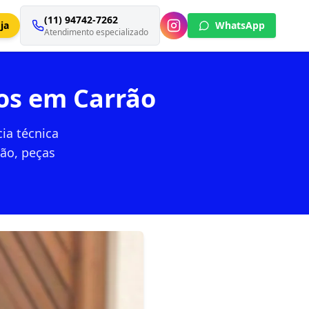
(11) 94742-7262
ja
WhatsApp
Atendimento especializado
os em Carrão
ia técnica
ão, peças