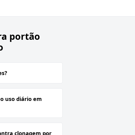
ra portão
o
es?
 o uso diário em
contra clonagem por