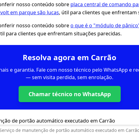
ferir nosso conteúdo sobre
placa central de comando pa
ivolt em parque são lucas
, útil para clientes que enfrentam
ferir nosso conteúdo sobre
o que é o "módulo de pânico
útil para clientes que enfrentam situações parecidas.
Resolva agora em Carrão
inais e garantia. Fale com nosso técnico pelo WhatsApp e 
— sem visita perdida, sem enrolação.
Chamar técnico no WhatsApp
Serviço de manutenção de portão automático executado em Carrã