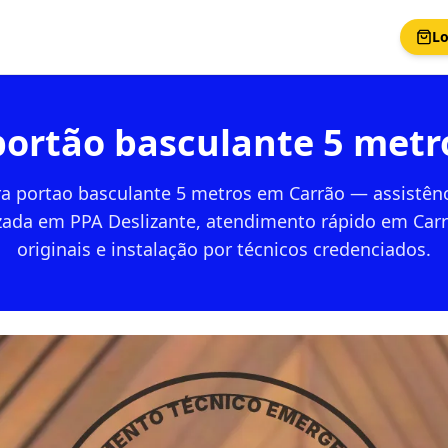
Lo
portão basculante 5 metr
a portao basculante 5 metros em Carrão — assistênc
izada em PPA Deslizante, atendimento rápido em Carr
originais e instalação por técnicos credenciados.