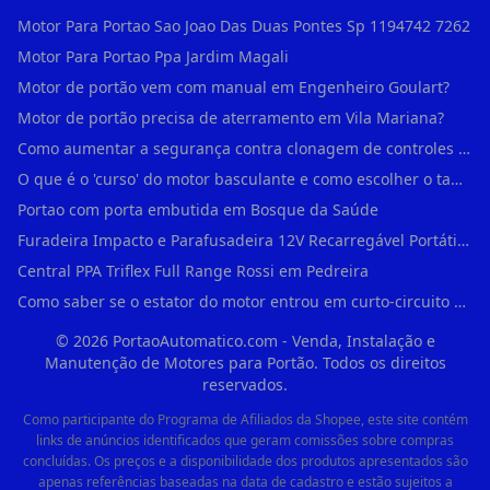
Motor Para Portao Sao Joao Das Duas Pontes Sp 1194742 7262
Motor Para Portao Ppa Jardim Magali
Motor de portão vem com manual em Engenheiro Goulart?
Motor de portão precisa de aterramento em Vila Mariana?
Como aumentar a segurança contra clonagem de controles de portão em São Rafael?
O que é o 'curso' do motor basculante e como escolher o tamanho certo (1,4m, 1,5m, 2,0m) em Engenheiro Goulart?
Portao com porta embutida em Bosque da Saúde
Furadeira Impacto e Parafusadeira 12V Recarregável Portátil Sem Fio Mandril 3/8 em Brás
Central PPA Triflex Full Range Rossi em Pedreira
Como saber se o estator do motor entrou em curto-circuito em Alto de Pinheiros?
©
2026
PortaoAutomatico.com - Venda, Instalação e
Manutenção de Motores para Portão. Todos os direitos
reservados.
Como participante do Programa de Afiliados da Shopee, este site contém
links de anúncios identificados que geram comissões sobre compras
concluídas. Os preços e a disponibilidade dos produtos apresentados são
apenas referências baseadas na data de cadastro e estão sujeitos a