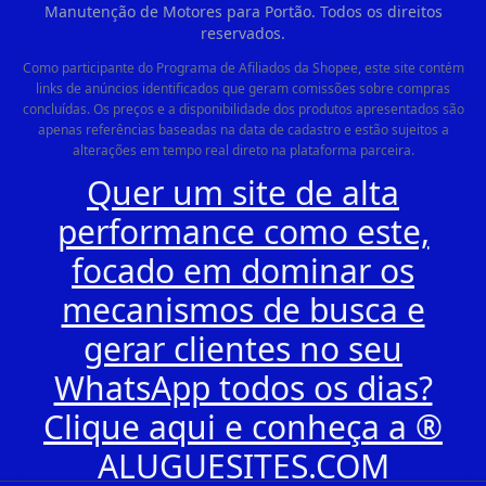
Manutenção de Motores para Portão. Todos os direitos
reservados.
Como participante do Programa de Afiliados da Shopee, este site contém
links de anúncios identificados que geram comissões sobre compras
concluídas. Os preços e a disponibilidade dos produtos apresentados são
apenas referências baseadas na data de cadastro e estão sujeitos a
alterações em tempo real direto na plataforma parceira.
Quer um site de alta
performance como este,
focado em dominar os
mecanismos de busca e
gerar clientes no seu
WhatsApp todos os dias?
Clique aqui e conheça a ®
ALUGUESITES.COM