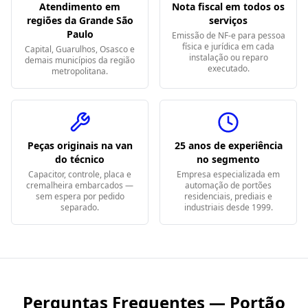
Atendimento em
Nota fiscal em todos os
regiões da Grande São
serviços
Paulo
Emissão de NF-e para pessoa
física e jurídica em cada
Capital, Guarulhos, Osasco e
instalação ou reparo
demais municípios da região
executado.
metropolitana.
Peças originais na van
25 anos de experiência
do técnico
no segmento
Capacitor, controle, placa e
Empresa especializada em
cremalheira embarcados —
automação de portões
sem espera por pedido
residenciais, prediais e
separado.
industriais desde 1999.
Perguntas Frequentes — Portão