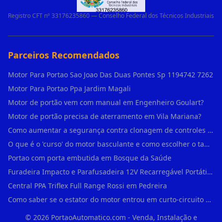
Registro CFT nº 33176235860 — Conselho Federal dos Técnicos Industriais
Parceiros Recomendados
Motor Para Portao Sao Joao Das Duas Pontes Sp 1194742 7262
Motor Para Portao Ppa Jardim Magali
Motor de portão vem com manual em Engenheiro Goulart?
Motor de portão precisa de aterramento em Vila Mariana?
Como aumentar a segurança contra clonagem de controles de portão em São Rafael?
O que é o 'curso' do motor basculante e como escolher o tamanho certo (1,4m, 1,5m, 2,0m) em Engenheiro Goulart?
Portao com porta embutida em Bosque da Saúde
Furadeira Impacto e Parafusadeira 12V Recarregável Portátil Sem Fio Mandril 3/8 em Brás
Central PPA Triflex Full Range Rossi em Pedreira
Como saber se o estator do motor entrou em curto-circuito em Alto de Pinheiros?
©
2026
PortaoAutomatico.com - Venda, Instalação e