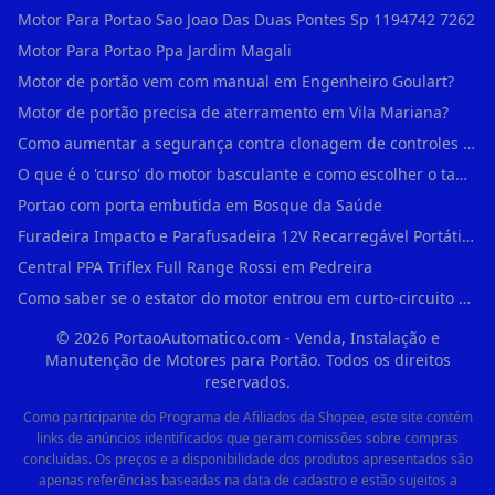
Motor Para Portao Sao Joao Das Duas Pontes Sp 1194742 7262
Motor Para Portao Ppa Jardim Magali
Motor de portão vem com manual em Engenheiro Goulart?
Motor de portão precisa de aterramento em Vila Mariana?
Como aumentar a segurança contra clonagem de controles de portão em São Rafael?
O que é o 'curso' do motor basculante e como escolher o tamanho certo (1,4m, 1,5m, 2,0m) em Engenheiro Goulart?
Portao com porta embutida em Bosque da Saúde
Furadeira Impacto e Parafusadeira 12V Recarregável Portátil Sem Fio Mandril 3/8 em Brás
Central PPA Triflex Full Range Rossi em Pedreira
Como saber se o estator do motor entrou em curto-circuito em Alto de Pinheiros?
©
2026
PortaoAutomatico.com - Venda, Instalação e
Manutenção de Motores para Portão. Todos os direitos
reservados.
Como participante do Programa de Afiliados da Shopee, este site contém
links de anúncios identificados que geram comissões sobre compras
concluídas. Os preços e a disponibilidade dos produtos apresentados são
apenas referências baseadas na data de cadastro e estão sujeitos a