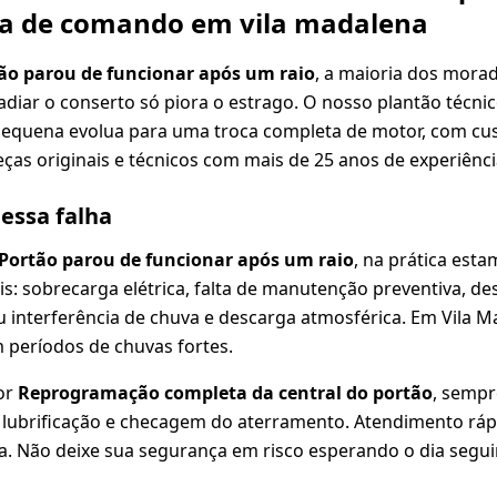
aca de comando em vila madalena
ão parou de funcionar após um raio
, a maioria dos morad
diar o conserto só piora o estrago. O nosso plantão técni
pequena evolua para uma troca completa de motor, com cus
ças originais e técnicos com mais de 25 anos de experiênci
dessa falha
Portão parou de funcionar após um raio
, na prática est
s: sobrecarga elétrica, falta de manutenção preventiva, de
nterferência de chuva e descarga atmosférica. Em Vila Ma
 períodos de chuvas fortes.
or
Reprogramação completa da central do portão
, semp
o, lubrificação e checagem do aterramento. Atendimento ráp
a. Não deixe sua segurança em risco esperando o dia segui