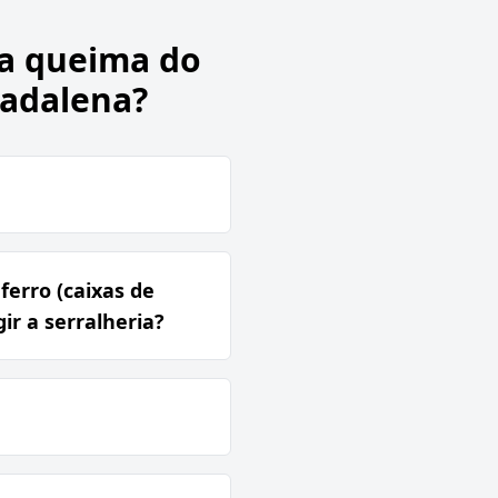
 a queima do
Madalena?
erro (caixas de
r a serralheria?