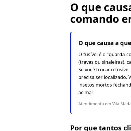
O que causa
comando em
O que causa a que
O fusível é o "guarda-c
(travas ou sinaleiras),
Se você trocar o fusíve
precisa ser localizado.
insetos mortos fechand
acima!
Atendimento em Vila Mada
Por que tantos c