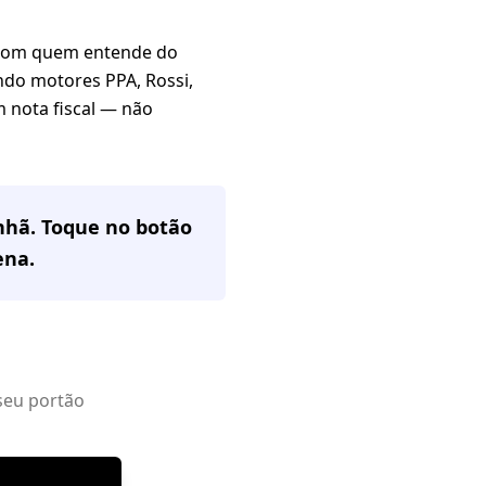
om quem entende do
ndo motores PPA, Rossi,
m nota fiscal — não
nhã. Toque no botão
ena
.
seu portão