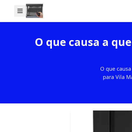
O que causa a que
O que causa 
para Vila M