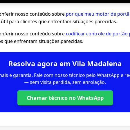
ferir nosso conteúdo sobre
por que meu motor de portão
, útil para clientes que enfrentam situações parecidas.
ferir nosso conteúdo sobre
codificar controle de portão
ntes que enfrentam situações parecidas.
Resolva agora em Vila Madalena
inais e garantia. Fale com nosso técnico pelo WhatsApp e 
— sem visita perdida, sem enrolação.
Chamar técnico no WhatsApp