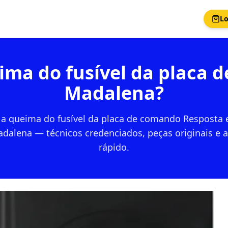
Lo
ima do fusível da placa 
Madalena?
a queima do fusível da placa de comando Resposta 
adalena — técnicos credenciados, peças originais e
rápido.