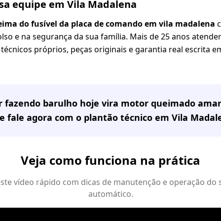
ssa equipe em Vila Madalena
eima do fusível da placa de comando em vila madalena
c
olso e na segurança da sua família. Mais de 25 anos atende
técnicos próprios, peças originais e garantia real escrita e
or fazendo barulho hoje vira motor queimado ama
e fale agora com o plantão técnico em
Vila Madal
Veja como funciona na prática
 este vídeo rápido com dicas de manutenção e operação do 
automático.