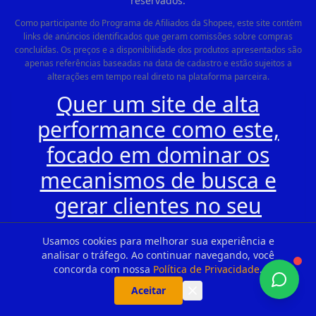
reservados.
Como participante do Programa de Afiliados da Shopee, este site contém
links de anúncios identificados que geram comissões sobre compras
concluídas. Os preços e a disponibilidade dos produtos apresentados são
apenas referências baseadas na data de cadastro e estão sujeitos a
alterações em tempo real direto na plataforma parceira.
Quer um site de alta
performance como este,
focado em dominar os
mecanismos de busca e
gerar clientes no seu
WhatsApp todos os dias?
Usamos cookies para melhorar sua experiência e
Clique aqui e conheça a ®
analisar o tráfego. Ao continuar navegando, você
concorda com nossa
Política de Privacidade
.
ALUGUESITES.COM
Aceitar