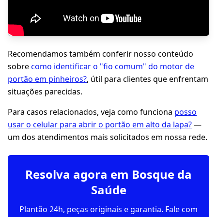
Recomendamos também conferir nosso conteúdo
sobre
como identificar o "fio comum" do motor de
portão em pinheiros?
, útil para clientes que enfrentam
situações parecidas.
Para casos relacionados, veja como funciona
posso
usar o celular para abrir o portão em alto da lapa?
—
um dos atendimentos mais solicitados em nossa rede.
Resolva agora em Bosque da
Saúde
Plantão 24h, peças originais e garantia. Fale com