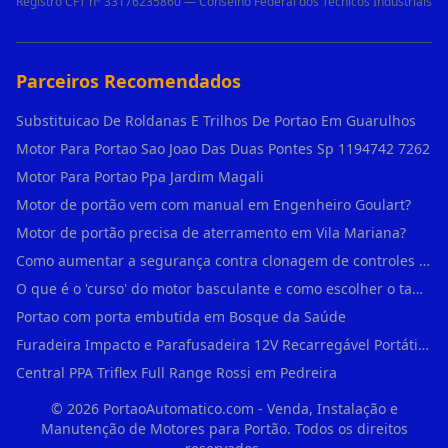
Registro CFT nº 33176235860 — Conselho Federal dos Técnicos Industriais
Parceiros Recomendados
Substituicao De Roldanas E Trilhos De Portao Em Guarulhos
Motor Para Portao Sao Joao Das Duas Pontes Sp 1194742 7262
Motor Para Portao Ppa Jardim Magali
Motor de portão vem com manual em Engenheiro Goulart?
Motor de portão precisa de aterramento em Vila Mariana?
Como aumentar a segurança contra clonagem de controles de portão em São Rafael?
O que é o 'curso' do motor basculante e como escolher o tamanho certo (1,4m, 1,5m, 2,0m) em Engenheiro Goulart?
Portao com porta embutida em Bosque da Saúde
Furadeira Impacto e Parafusadeira 12V Recarregável Portátil Sem Fio Mandril 3/8 em Brás
Central PPA Triflex Full Range Rossi em Pedreira
©
2026
PortaoAutomatico.com - Venda, Instalação e
Manutenção de Motores para Portão. Todos os direitos