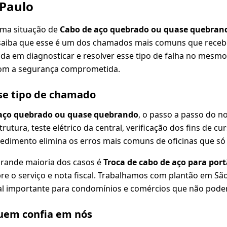
 Paulo
uma situação de
Cabo de aço quebrado ou quase quebran
saiba que esse é um dos chamados mais comuns que rece
ada em diagnosticar e resolver esse tipo de falha no mesmo 
om a segurança comprometida.
se tipo de chamado
aço quebrado ou quase quebrando
, o passo a passo do n
strutura, teste elétrico da central, verificação dos fins de cu
edimento elimina os erros mais comuns de oficinas que só 
grande maioria dos casos é
Troca de cabo de aço para por
re o serviço e nota fiscal. Trabalhamos com plantão em São 
l importante para condomínios e comércios que não pode
em confia em nós