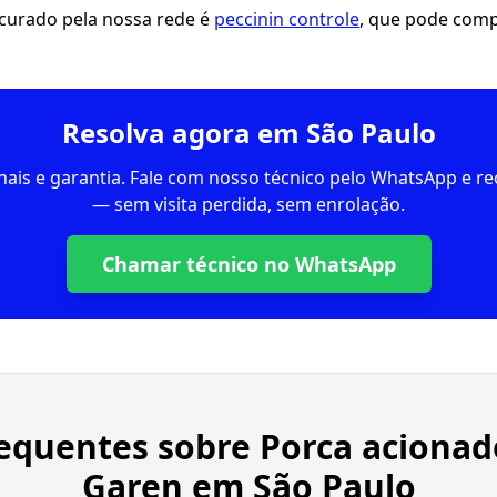
ocurado pela nossa rede é
peccinin controle
, que pode comp
Resolva agora em São Paulo
inais e garantia. Fale com nosso técnico pelo WhatsApp e 
— sem visita perdida, sem enrolação.
Chamar técnico no WhatsApp
equentes sobre
Porca acionad
Garen em São Paulo