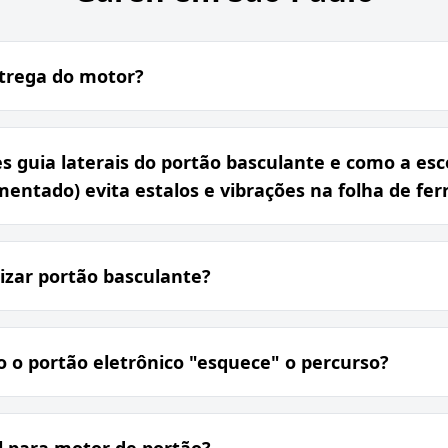
ntrega do motor?
es guia laterais do portão basculante e como a esc
mentado) evita estalos e vibrações na folha de fer
izar portão basculante?
 o portão eletrônico "esquece" o percurso?
l para motor de portão?