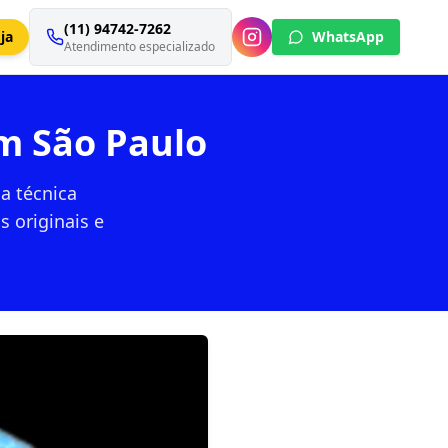
(11) 94742-7262
ja
WhatsApp
Atendimento especializado
m São Paulo
a técnica
 originais e