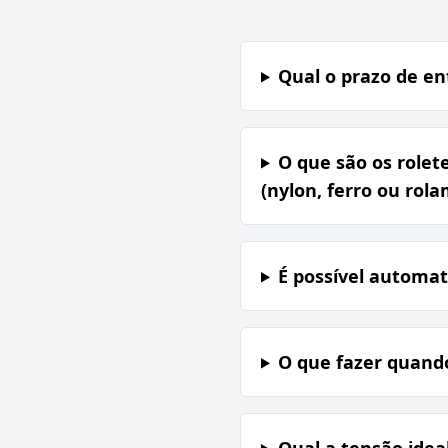
Qual o prazo de e
O que são os rolet
(nylon, ferro ou rola
É possível automat
O que fazer quando
Qual a tensão idea