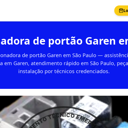
Lo
nadora de portão Garen e
ionadora de portão Garen em São Paulo — assistênci
da em Garen, atendimento rápido em São Paulo, peças
instalação por técnicos credenciados.