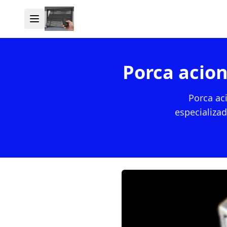
Porca acio
Porca ac
especializa