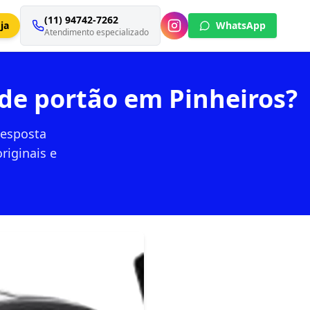
(11) 94742-7262
ja
WhatsApp
Atendimento especializado
 de portão em Pinheiros?
Resposta
riginais e