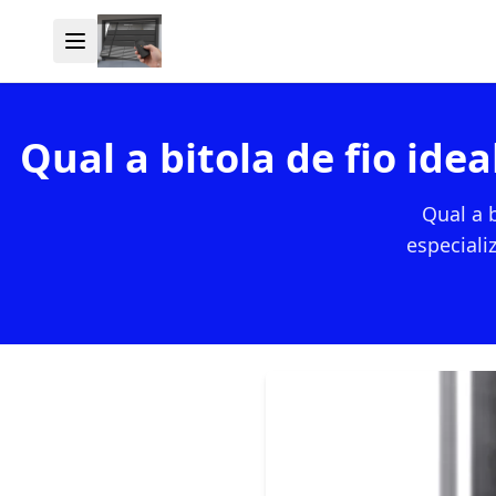
Qual a bitola de fio id
Qual a 
especiali