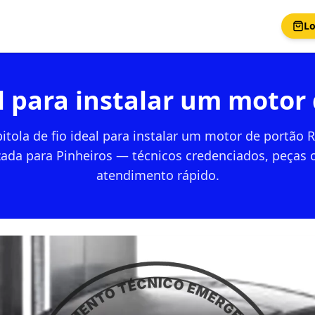
Lo
eal para instalar um motor
bitola de fio ideal para instalar um motor de portão 
zada para Pinheiros — técnicos credenciados, peças o
atendimento rápido.