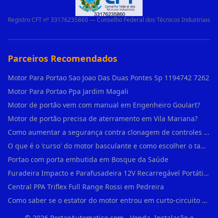
Registro CFT nº 33176235860 — Conselho Federal dos Técnicos Industriais
Parceiros Recomendados
Motor Para Portao Sao Joao Das Duas Pontes Sp 1194742 7262
Motor Para Portao Ppa Jardim Magali
Motor de portão vem com manual em Engenheiro Goulart?
Motor de portão precisa de aterramento em Vila Mariana?
Como aumentar a segurança contra clonagem de controles de portão em São Rafael?
O que é o 'curso' do motor basculante e como escolher o tamanho certo (1,4m, 1,5m, 2,0m) em Engenheiro Goulart?
Portao com porta embutida em Bosque da Saúde
Furadeira Impacto e Parafusadeira 12V Recarregável Portátil Sem Fio Mandril 3/8 em Brás
Central PPA Triflex Full Range Rossi em Pedreira
Como saber se o estator do motor entrou em curto-circuito em Alto de Pinheiros?
©
2026
PortaoAutomatico.com - Venda, Instalação e