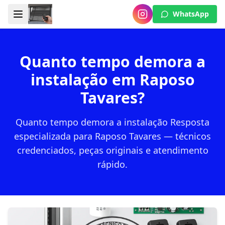
WhatsApp
Quanto tempo demora a
instalação em Raposo
Tavares?
Quanto tempo demora a instalação Resposta
especializada para Raposo Tavares — técnicos
credenciados, peças originais e atendimento
rápido.