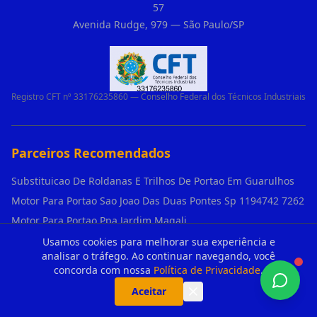
57
Avenida Rudge, 979 — São Paulo/SP
Registro CFT nº 33176235860 — Conselho Federal dos Técnicos Industriais
Parceiros Recomendados
Substituicao De Roldanas E Trilhos De Portao Em Guarulhos
Motor Para Portao Sao Joao Das Duas Pontes Sp 1194742 7262
Motor Para Portao Ppa Jardim Magali
Motor de portão vem com manual em Engenheiro Goulart?
Usamos cookies para melhorar sua experiência e
analisar o tráfego. Ao continuar navegando, você
Motor de portão precisa de aterramento em Vila Mariana?
concorda com nossa
Política de Privacidade
.
Como aumentar a segurança contra clonagem de controles de portão em São Rafael?
Aceitar
O que é o 'curso' do motor basculante e como escolher o tamanho certo (1,4m, 1,5m, 2,0m) em Engenheiro Goulart?