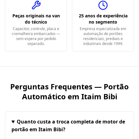
Peças originais na van
25 anos de experiência
do técnico
no segmento
Capacitor, controle, placa e
Empresa especializada em
cremalheira embarcados —
automação de portões
sem espera por pedido
residenciais, prediais e
separado.
industriais desde 1999.
Perguntas Frequentes — Portão
Automático em
Itaim Bibi
Quanto custa a troca completa de motor de
portão em Itaim Bibi?