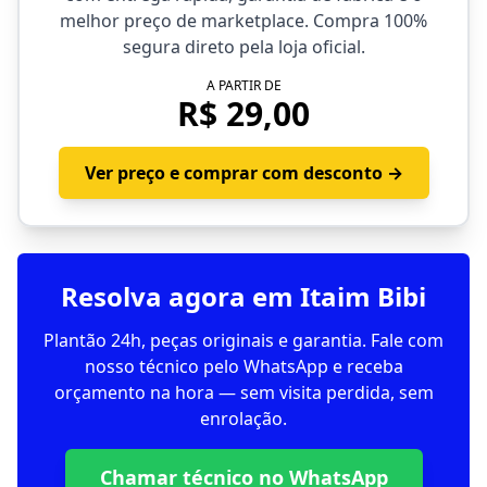
melhor preço de marketplace. Compra 100%
segura direto pela loja oficial.
A PARTIR DE
R$ 29,00
Ver preço e comprar com desconto →
Resolva agora em Itaim Bibi
Plantão 24h, peças originais e garantia. Fale com
nosso técnico pelo WhatsApp e receba
orçamento na hora — sem visita perdida, sem
enrolação.
Chamar técnico no WhatsApp