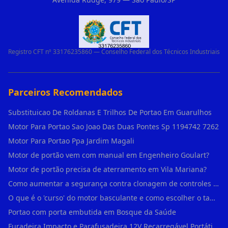
Registro CFT nº 33176235860 — Conselho Federal dos Técnicos Industriais
Parceiros Recomendados
Substituicao De Roldanas E Trilhos De Portao Em Guarulhos
Motor Para Portao Sao Joao Das Duas Pontes Sp 1194742 7262
Motor Para Portao Ppa Jardim Magali
Motor de portão vem com manual em Engenheiro Goulart?
Motor de portão precisa de aterramento em Vila Mariana?
Como aumentar a segurança contra clonagem de controles de portão em São Rafael?
O que é o 'curso' do motor basculante e como escolher o tamanho certo (1,4m, 1,5m, 2,0m) em Engenheiro Goulart?
Portao com porta embutida em Bosque da Saúde
Furadeira Impacto e Parafusadeira 12V Recarregável Portátil Sem Fio Mandril 3/8 em Brás