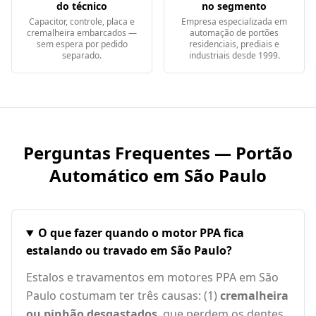
do técnico
no segmento
Capacitor, controle, placa e
Empresa especializada em
cremalheira embarcados —
automação de portões
sem espera por pedido
residenciais, prediais e
separado.
industriais desde 1999.
Perguntas Frequentes — Portão
Automático em
São Paulo
O que fazer quando o motor PPA fica
estalando ou travado em São Paulo?
Estalos e travamentos em motores PPA em São
Paulo costumam ter três causas: (1)
cremalheira
ou pinhão desgastados
, que perdem os dentes