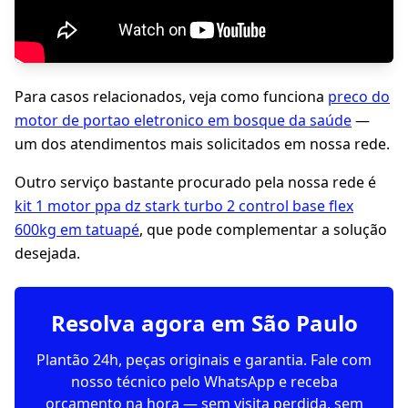
Para casos relacionados, veja como funciona
preco do
motor de portao eletronico em bosque da saúde
—
um dos atendimentos mais solicitados em nossa rede.
Outro serviço bastante procurado pela nossa rede é
kit 1 motor ppa dz stark turbo 2 control base flex
600kg em tatuapé
, que pode complementar a solução
desejada.
Resolva agora em São Paulo
Plantão 24h, peças originais e garantia. Fale com
nosso técnico pelo WhatsApp e receba
orçamento na hora — sem visita perdida, sem