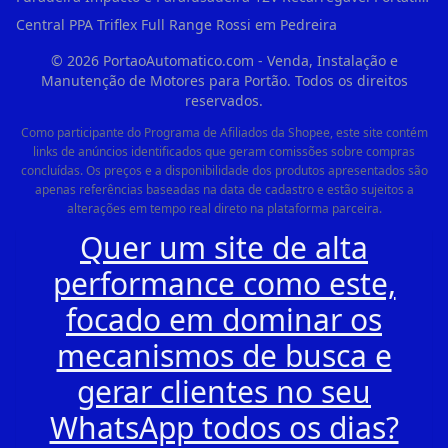
Central PPA Triflex Full Range Rossi em Pedreira
©
2026
PortaoAutomatico.com - Venda, Instalação e
Manutenção de Motores para Portão. Todos os direitos
reservados.
Como participante do Programa de Afiliados da Shopee, este site contém
links de anúncios identificados que geram comissões sobre compras
concluídas. Os preços e a disponibilidade dos produtos apresentados são
apenas referências baseadas na data de cadastro e estão sujeitos a
alterações em tempo real direto na plataforma parceira.
Quer um site de alta
performance como este,
focado em dominar os
mecanismos de busca e
gerar clientes no seu
WhatsApp todos os dias?